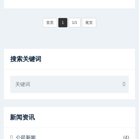
首页
1
1/1
尾页
搜索关键词
新闻资讯
公司新闻
(4)