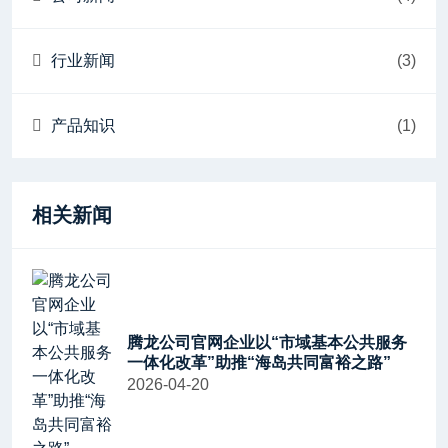
行业新闻
(3)
产品知识
(1)
相关新闻
腾龙公司官网企业以“市域基本公共服务
一体化改革”助推“海岛共同富裕之路”
2026-04-20