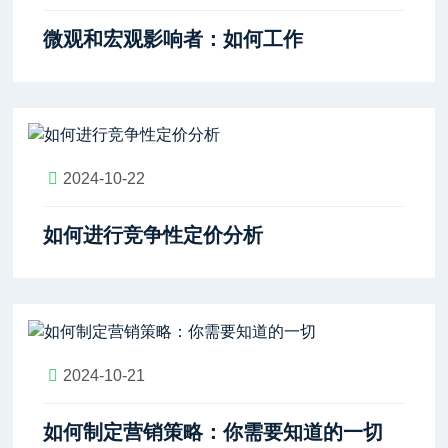
微观和宏观影响者：如何工作
2024-10-22
如何进行竞争性定价分析
2024-10-21
如何制定营销策略：你需要知道的一切