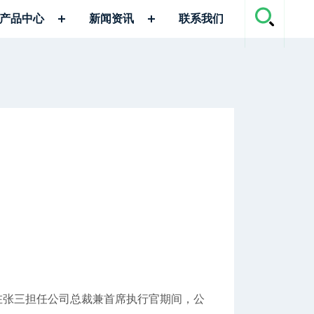
产品中心
新闻资讯
联系我们
在张三担任公司总裁兼首席执行官期间，公