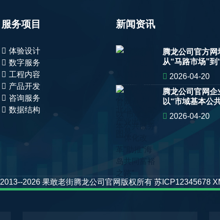
服务项目
新闻资讯
体验设计
腾龙公司官方网
从“马路市场”到
数字服务
衣橱”，浙北小
工程内容
2026-04-20
产业出海新图景
产品开发
腾龙公司官网企
咨询服务
以“市域基本公
数据结构
一体化改革”助推
2026-04-20
共同富裕之路”
ht ©2013--2026 果敢老街腾龙公司官网版权所有
苏ICP12345678
X