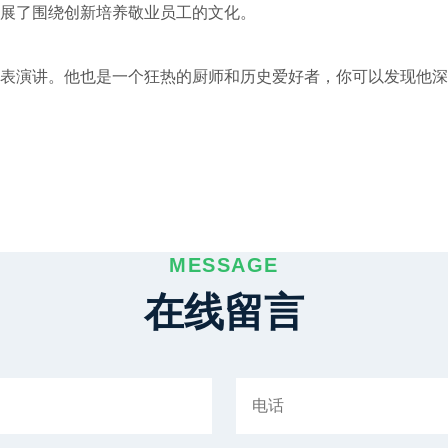
展了围绕创新培养敬业员工的文化。
表演讲。他也是一个狂热的厨师和历史爱好者，你可以发现他深
MESSAGE
在线留言