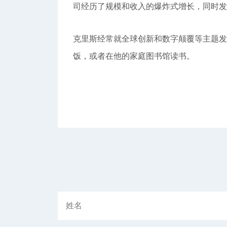
司经历了规模和收入的爆炸式增长，同时发
克里斯经常就全球创新和数字颠覆等主题发
饭，或者在他的家庭图书馆读书。