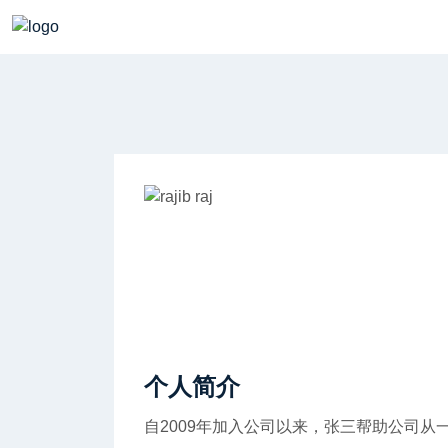
个人简介
自2009年加入公司以来，张三帮助公司