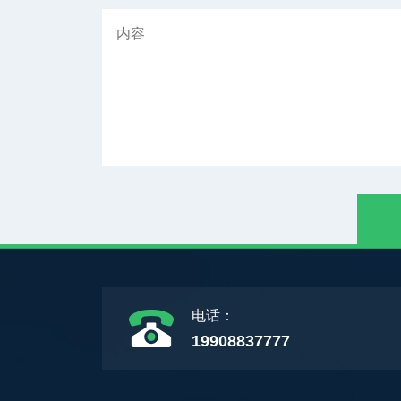
电话：
19908837777