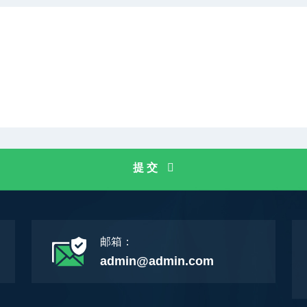
提 交
邮箱：
admin@admin.com