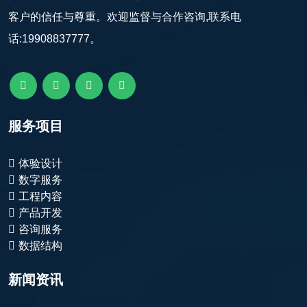
客户的信任与尊重。欢迎监督与合作咨询,联系电
话:19908837777。
服务项目
体验设计
数字服务
工程内容
产品开发
咨询服务
数据结构
新闻资讯